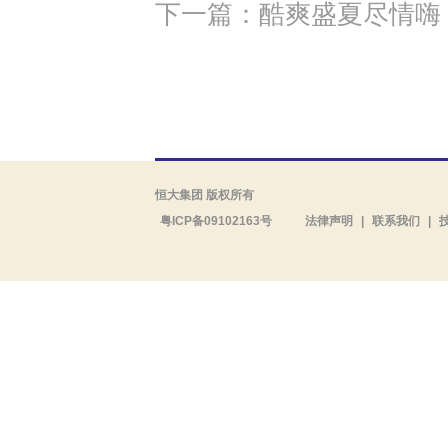
下一篇：酷爽盛夏尽情嗨！
恒大集团 版权所有
粤ICP备09102163号
法律声明
|
联系我们
|